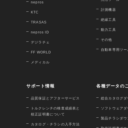
nepros
計測機器
KTC
絶縁工具
TRASAS
動力工具
nepros ID
その他
デジラチェ
自動車専用ツー
FF WORLD
メディカル
サポート情報
各種データの
品質保証とアフターサービス
総合カタログダ
トルクレンチの検査成績表と
ソフトウェアダ
校正証明書について
製品チラシダウ
カタログ・チラシの入手方法