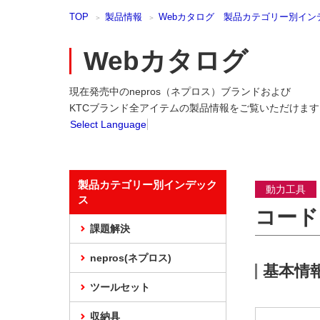
本
TOP
製品情報
Webカタログ 製品カテゴリー別イン
文
ま
で
Webカタログ
ス
キ
現在発売中のnepros（ネプロス）ブランドおよび
ッ
プ
KTCブランド全アイテムの製品情報をご覧いただけます
Select Language
製品カテゴリー別インデック
動力工具
ス
コード
課題解決
nepros(ネプロス)
基本情
ツールセット
収納具