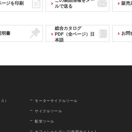
この製品情報をメー
ページを印刷
販売
ルで送る
総合カタログ
説明書
お問
PDF（全ページ）日
本語
ロス）
モーターサイクルツール
サイクルツール
配管ツール
オフィシャルグッズ(外部サイトへ)