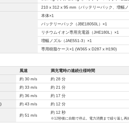
210 x 312 x 95 mm（バッテリーパック、増
本体×1
バッテリーパック（JBE18050L）×1
リチウムイオン専用充電器（JHE180L）×1
増幅ノズル（JAE551-3）×1
専用樹脂ケース×1 (W365 x D287 x H190)
風速
満充電時の連続仕様時間
約 30 m/s
約 28 分
約 33 m/s
約 21 分
約 36 m/s
約 17 分
）
約 43 m/s
約 12 分
約 12 秒
約 51 m/s
※12秒後に自動で停止。電力消費まで繰り返し再