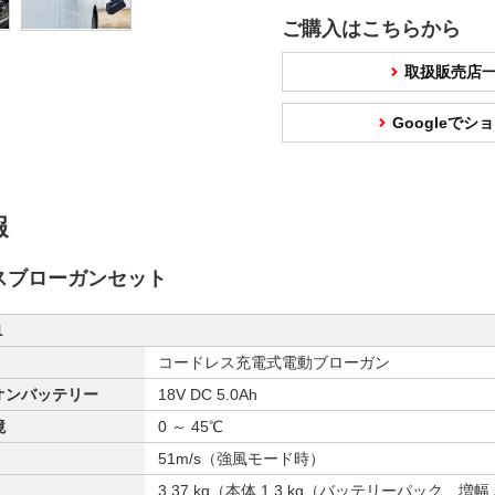
ご購入はこちらから
取扱販売店
Googleで
報
スブローガンセット
1
コードレス充電式電動ブローガン
オンバッテリー
18V DC 5.0Ah
境
0 ～ 45℃
51m/s（強風モード時）
3.37 kg（本体 1.3 kg（バッテリーパック、