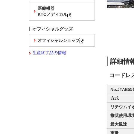
医療機器
KTCメディカル
オフィシャルグッズ
オフィシャルショップ
生産終了品の情報
詳細情
コードレ
No.JTAE55
方式
リチウムイ
推奨使用環
最大風速
重量