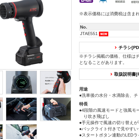
※表示価格には消費税は含ま
No.
JTAE551
チラシ[P
※チラシ掲載の価格、仕様は
となることがあります。
取扱説明書[
用途
●洗車後の水分・水滴除去、チ
特長
●4段階の風速モードと強風モ
り吹き飛ばし
●手元操作で風速の切り替えが
●バックライト付きで見やすい
●スタートボタン連動のLED