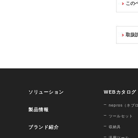
この
取扱
ソリューション
WEBカタログ
nepros（ネプ
製品情報
ツールセット
ブランド紹介
収納具
汎用ツール