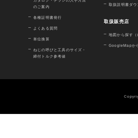
カタログ・チラシの入手方法
取扱説明書ダウ
のご案内
各種証明書発行
取扱販売店
よくある質問
地図から探す（
単位換算
GoogleMap
ねじの呼びと工具のサイズ・
締付トルク参考値
Copyri