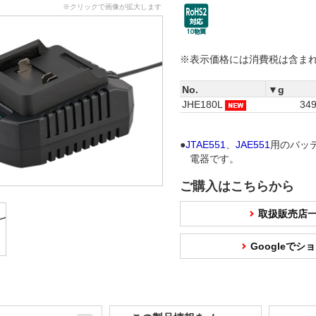
※クリックで画像が拡大します
※表示価格には消費税は含ま
No.
▼g
JHE180L
34
●
JTAE551
、
JAE551
用のバッ
電器です。
ご購入はこちらから
取扱販売店
Googleで