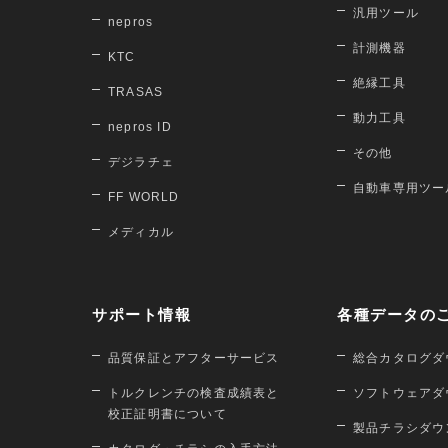
汎用ツール
nepros
計測機器
KTC
絶縁工具
TRASAS
動力工具
nepros ID
その他
デジラチェ
自動車専用ツー
FF WORLD
メディカル
サポート情報
各種データの
品質保証とアフターサービス
総合カタログダ
トルクレンチの検査成績表と
ソフトウェアダ
校正証明書について
製品チラシダウ