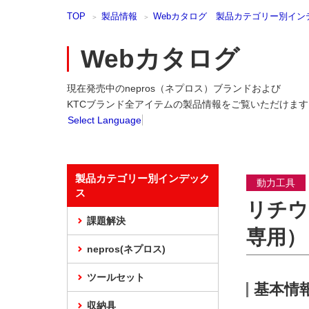
本
TOP
製品情報
Webカタログ 製品カテゴリー別イン
文
ま
で
Webカタログ
ス
キ
現在発売中のnepros（ネプロス）ブランドおよび
ッ
プ
KTCブランド全アイテムの製品情報をご覧いただけます
Select Language
製品カテゴリー別インデック
動力工具
ス
リチウ
課題解決
専用）
nepros(ネプロス)
ツールセット
基本情
収納具