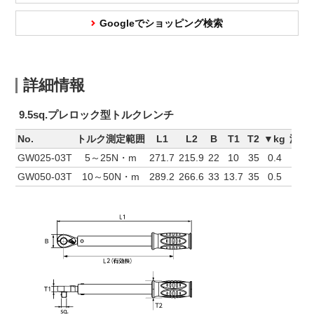
Googleでショッピング検索
詳細情報
9.5sq.プレロック型トルクレンチ
No.
トルク測定範囲
L1
L2
B
T1
T2
▼kg
測定
GW025-03T
5～25N・m
271.7
215.9
22
10
35
0.4
右
GW050-03T
10～50N・m
289.2
266.6
33
13.7
35
0.5
右