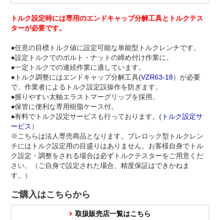
トルク設定時には専用のエンドキャップ分解工具とトルクテス
ターが必要です。
●任意の目標トルク値に設定可能な単能型トルクレンチです。
●設定トルクでのボルト・ナットの締め付け作業に。
●一定トルクでの連続作業に適しています。
●トルク調整にはエンドキャップ分解工具(
VZR63-18
）が必要
で、作業者によるトルク設定誤操作を防ぎます。
●握りやすい太軸エラストマーグリップを採用。
●保管に便利な専用樹脂ケース付。
●有料でトルク設定サービスも行っております。(
トルク設定サ
ービス
）
※こちらは法人専売商品となります。プレロック型トルクレン
チにはトルク設定用の目盛りはありません。お客様自身でトル
ク設定・調整をされる場合は必ずトルクテスターをご用意くだ
さい。（ご自身で設定された場合、精度保証はできかねま
す。）
ご購入はこちらから
取扱販売店一覧はこちら