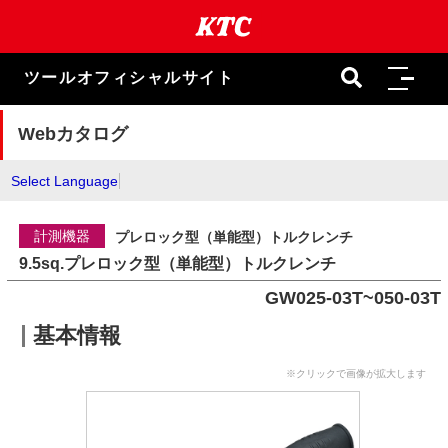
本
文
ま
で
ツールオフィシャルサイト
ス
キ
ッ
Webカタログ
プ
Select Language
計測機器
プレロック型（単能型）トルクレンチ
9.5sq.プレロック型（単能型）トルクレンチ
GW025-03T~050-03T
基本情報
※クリックで画像が拡大します