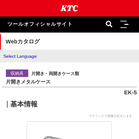
本
文
ま
で
ツールオフィシャルサイト
ス
キ
ッ
Webカタログ
プ
Select Language
収納具
片開き・両開きケース類
片開きメタルケース
EK-5
基本情報
※クリックで画像が拡大します