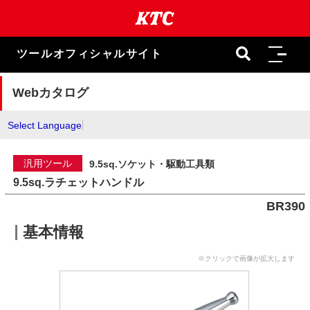
本
文
ま
で
ツールオフィシャルサイト
ス
キ
ッ
Webカタログ
プ
Select Language
汎用ツール
9.5sq.ソケット・駆動工具類
9.5sq.ラチェットハンドル
BR390
基本情報
※クリックで画像が拡大します