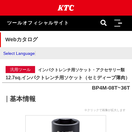
本
文
ま
で
ツールオフィシャルサイト
ス
キ
ッ
Webカタログ
プ
Select Language
汎用ツール
インパクトレンチ用ソケット・アクセサリー類
12.7sq.インパクトレンチ用ソケット（セミディープ薄肉）
BP4M-08T~36T
基本情報
※クリックで画像が拡大します