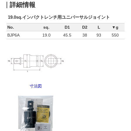
詳細情報
19.0sq.インパクトレンチ用ユニバーサルジョイント
No.
sq.
D1
D2
L
▼g
BJP6A
19.0
45.5
38
93
550
寸法図