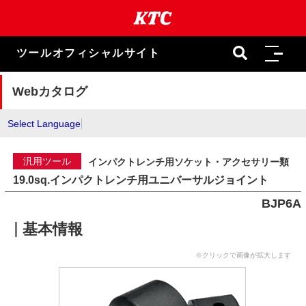
本
文
ま
で
ツールオフィシャルサイト
ス
キ
ッ
Webカタログ
プ
Select Language
汎用ツール
インパクトレンチ用ソケット・アクセサリー類
19.0sq.インパクトレンチ用ユニバーサルジョイント
BJP6A
基本情報
※クリックで画像が拡大します