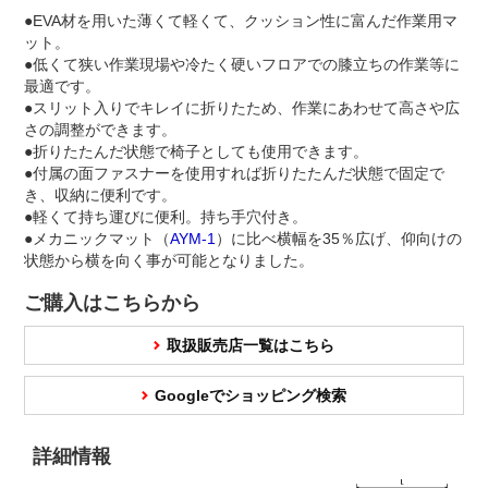
●EVA材を用いた薄くて軽くて、クッション性に富んだ作業用マ
ット。
●低くて狭い作業現場や冷たく硬いフロアでの膝立ちの作業等に
最適です。
●スリット入りでキレイに折りたため、作業にあわせて高さや広
さの調整ができます。
●折りたたんだ状態で椅子としても使用できます。
●付属の面ファスナーを使用すれば折りたたんだ状態で固定で
き、収納に便利です。
●軽くて持ち運びに便利。持ち手穴付き。
●メカニックマット（
AYM-1
）に比べ横幅を35％広げ、仰向けの
状態から横を向く事が可能となりました。
ご購入はこちらから
取扱販売店一覧はこちら
Googleでショッピング検索
詳細情報