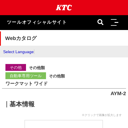
本
文
ま
で
ツールオフィシャルサイト
ス
キ
ッ
Webカタログ
プ
Select Language
その他
その他類
自動車専用ツール
その他類
ワークマット ワイド
AYM-2
基本情報
※クリックで画像が拡大します