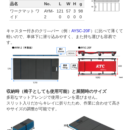
品名
No.
L
W
H
g
ワークマット ワ
AYM-
121
57
3
98
イド
2
0
0
0
0
キャスター付きのクリ―パー（例：
AYSC-20F
）に比べて薄くて
軽いので、車体下に潜り込みやすく、また持ち運びも容易で
す。
収納時（椅子としても使用可能）と展開時のサイズ
多彩なマットアレンジで使用シーンを選びません。
スリット入りだからキレイに折りたため、作業に合わせて高さ
やサイズの調整が可能です。