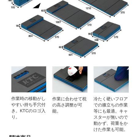
作業時の移動がし
作業に合わせて枕
冷たく硬いフロア
やすい持ち手穴付
の高さ調整が可
での膝立ちの作業
き。KTCのロゴ入
能。
等にも最適。キャ
り。
スターが無いので
動かず、荷重をか
けた作業も可能。