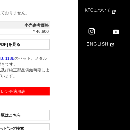
KTCについて
れておりません。
小売参考価格
￥46,600
ENGLISH
PDF]を見る
0B, 118B
のセット。メタル
）付きです。
式及び純正部品供給時期によ
ざいます。
タレンチ適用表
一覧はこちら
ショッピング検索