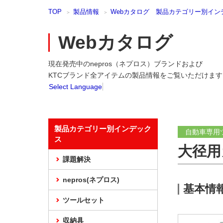
本
TOP
製品情報
Webカタログ 製品カテゴリー別イン
文
ま
で
Webカタログ
ス
キ
現在発売中のnepros（ネプロス）ブランドおよび
ッ
プ
KTCブランド全アイテムの製品情報をご覧いただけます
Select Language
製品カテゴリー別インデック
自動車専用
ス
大径用
課題解決
nepros(ネプロス)
基本情
ツールセット
収納具