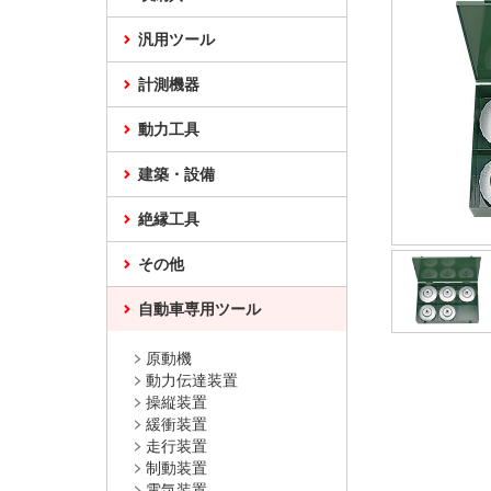
汎用ツール
計測機器
動力工具
建築・設備
絶縁工具
その他
自動車専用ツール
原動機
動力伝達装置
操縦装置
緩衝装置
走行装置
制動装置
電気装置