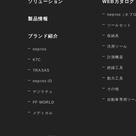
ソリューション
WEBカタログ
nepros（ネプ
製品情報
ツールセット
ブランド紹介
収納具
汎用ツール
nepros
計測機器
KTC
絶縁工具
TRASAS
動力工具
nepros ID
その他
デジラチェ
自動車専用ツー
FF WORLD
メディカル