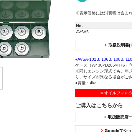
※表示価格には消費税は含ま
No.
AVSA5
取扱説明書[
●
AVSA-101B, 106B, 108B, 11
ケース（W430×D285×H76
※同じエンジン形式でも、年
り、サイズが異なる場合がご
●質量：4kg
≫オイルフィル
ご購入はこちらから
取扱販売店
Googleで