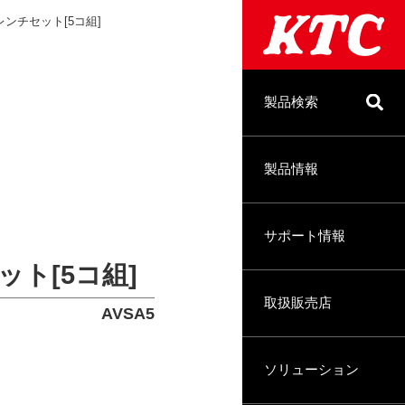
ンチセット[5コ組]
製品検索
製品情報
サポート情報
ト[5コ組]
取扱販売店
AVSA5
ソリューション