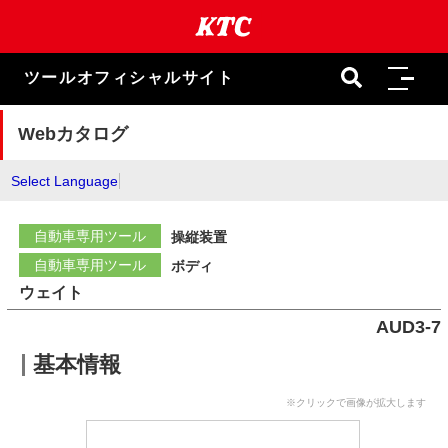
本
文
ま
で
ツールオフィシャルサイト
ス
キ
ッ
Webカタログ
プ
Select Language
自動車専用ツール
操縦装置
自動車専用ツール
ボディ
ウェイト
AUD3-7
基本情報
※クリックで画像が拡大します