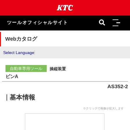
本
文
ま
で
ツールオフィシャルサイト
ス
キ
ッ
Webカタログ
プ
Select Language
自動車専用ツール
操縦装置
ピンA
AS352-2
基本情報
※クリックで画像が拡大します