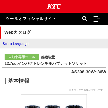
本
文
ま
で
ツールオフィシャルサイト
ス
キ
ッ
Webカタログ
プ
Select Language
自動車専用ツール
操縦装置
12.7sq.インパクトレンチ用ハブナットソケット
AS308-30W~36W
基本情報
※クリックで画像が拡大します