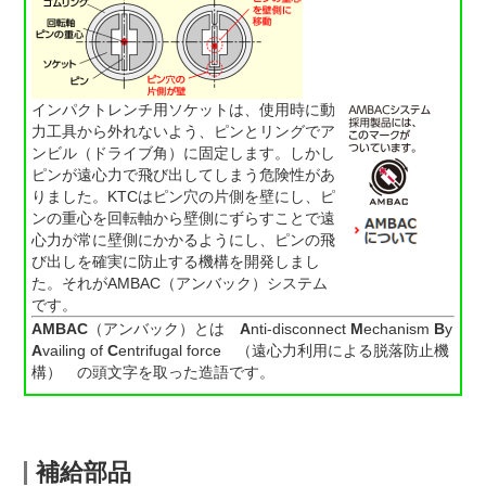
インパクトレンチ用ソケットは、使用時に動
力工具から外れないよう、ピンとリングでア
ンビル（ドライブ角）に固定します。しかし
ピンが遠心力で飛び出してしまう危険性があ
りました。KTCはピン穴の片側を壁にし、ピ
ンの重心を回転軸から壁側にずらすことで遠
心力が常に壁側にかかるようにし、ピンの飛
び出しを確実に防止する機構を開発しまし
た。それがAMBAC（アンバック）システム
です。
AMBAC
（アンバック）とは
A
nti-disconnect
M
echanism
B
y
A
vailing of
C
entrifugal force （遠心力利用による脱落防止機
構） の頭文字を取った造語です。
補給部品