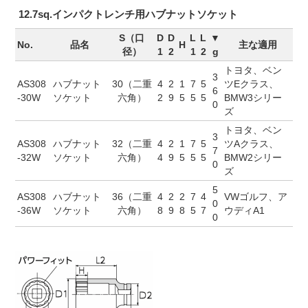
12.7sq.インパクトレンチ用ハブナットソケット
S（口
D
D
L
L
▼
No.
品名
H
主な適用
径）
1
2
1
2
g
トヨタ、ベン
3
AS308
ハブナット
30（二重
4
2
1
7
5
ツEクラス、
6
-30W
ソケット
六角）
2
9
5
5
5
BMW3シリー
0
ズ
トヨタ、ベン
3
AS308
ハブナット
32（二重
4
2
1
7
5
ツAクラス、
7
-32W
ソケット
六角）
4
9
5
5
5
BMW2シリー
0
ズ
5
AS308
ハブナット
36（二重
4
2
2
7
4
VWゴルフ、ア
0
-36W
ソケット
六角）
8
9
8
5
7
ウディA1
0