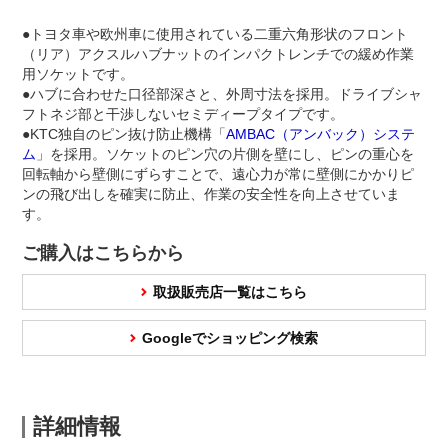
●トヨタ車や欧州車に使用されている二重六角形状のフロント
（リア）アクスルハブナットのインパクトレンチでの緩め作業
用ソケットです。
●ハブに合わせた口径部深さと、外周寸法を採用。ドライブシャ
フトネジ部と干渉しないセミディープタイプです。
●KTC独自のピン抜け防止機構「
AMBAC（アンバック）システ
ム
」を採用。ソケットのピン穴の片側を壁にし、ピンの重心を
回転軸から壁側にずらすことで、遠心力が常に壁側にかかりピ
ンの飛び出しを確実に防止、作業の安全性を向上させていま
す。
ご購入はこちらから
取扱販売店一覧はこちら
Googleでショッピング検索
詳細情報