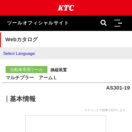
本
文
ま
で
ツールオフィシャルサイト
ス
キ
ッ
Webカタログ
プ
Select Language
自動車専用ツール
操縦装置
マルチプラー アームＬ
AS301-19
基本情報
※クリックで画像が拡大します