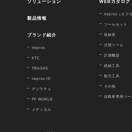
ソリューション
WEBカタログ
nepros（ネプ
製品情報
ツールセット
ブランド紹介
収納具
汎用ツール
nepros
計測機器
KTC
絶縁工具
TRASAS
動力工具
nepros ID
その他
デジラチェ
自動車専用ツー
FF WORLD
メディカル