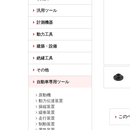
汎用ツール
計測機器
動力工具
建築・設備
絶縁工具
その他
自動車専用ツール
原動機
動力伝達装置
操縦装置
緩衝装置
この
走行装置
制動装置
電気装置