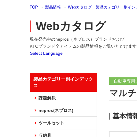
本
TOP
製品情報
Webカタログ 製品カテゴリー別イン
文
ま
で
Webカタログ
ス
キ
現在発売中のnepros（ネプロス）ブランドおよび
ッ
プ
KTCブランド全アイテムの製品情報をご覧いただけます
Select Language
製品カテゴリー別インデック
自動車専用
ス
マルチ
課題解決
nepros(ネプロス)
基本情
ツールセット
収納具