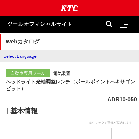
本
文
ま
で
ツールオフィシャルサイト
ス
キ
ッ
Webカタログ
プ
Select Language
自動車専用ツール
電気装置
ヘッドライト光軸調整レンチ（ボールポイントヘキサゴン
ビット）
ADR10-050
基本情報
※クリックで画像が拡大します