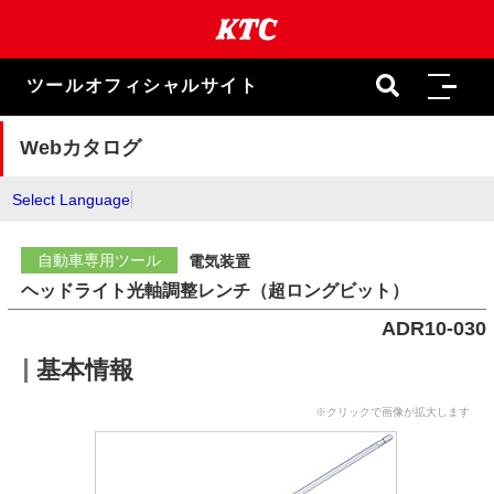
本
文
ま
で
ツールオフィシャルサイト
ス
キ
ッ
Webカタログ
プ
Select Language
自動車専用ツール
電気装置
ヘッドライト光軸調整レンチ（超ロングビット）
ADR10-030
基本情報
※クリックで画像が拡大します