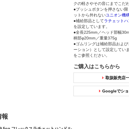
クの軽さやその音にまでこだ
●プッシュボタンを押さない限
ットから外れない
ユニオン機
●補給部品として
ラチェットハ
を設定しています。
●全長225mm／ヘッド部幅30
柄部φ20mm／重量375g
●ゴムリングは補給部品および
ーション）として設定してい
をご参照ください。
ご購入はこちらから
取扱販売店
Googleで
情報
9.5sq.フレックスラチェットハンドル