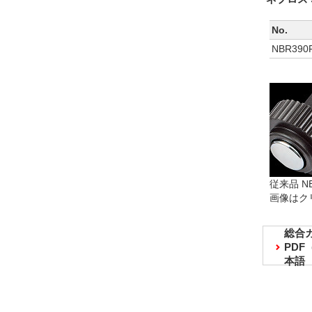
No.
NBR390
従来品 N
画像はク
総合
PD
本語