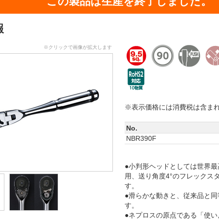
この製品は生産を終了しました。
報
※クリックで画像が拡大します
※表示価格には消費税は含ま
No.
NBR390F
●小判形ヘッドとしては世界最
用、送り角度4°のフレックス
す。
●滑らかな動きと、従来品と同
す。
●ネプロスの原点である「使い