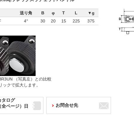
送り角
B
φ
T
L
▼g
F
4°
30
20
15
225
375
BR3UN （写真左）との比較
リックで拡大します。
カタログ
お問合せ先
F（全ページ）日