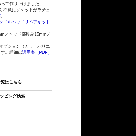
わって作り上げました。
り不意にソケットがラチェ
構
。
ンドルヘッドリペアキット
mm／ヘッド部厚み15mm／
オプション（カラーバリエ
ます。詳細は
適用表（PDF）
一覧はこちら
ショッピング検索