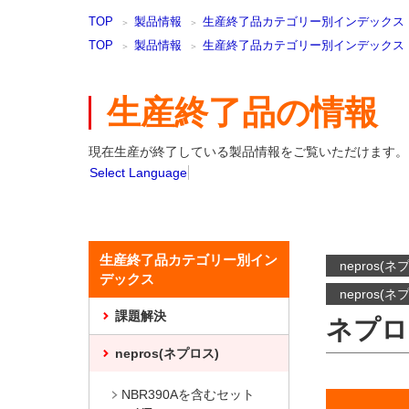
本
TOP
製品情報
生産終了品カテゴリー別インデックス
文
ま
TOP
製品情報
生産終了品カテゴリー別インデックス
で
ス
キ
生産終了品の情報
ッ
プ
現在生産が終了している製品情報をご覧いただけます。
Select Language
生産終了品カテゴリー別イン
nepros(ネ
デックス
nepros(ネ
課題解決
ネプロ
nepros(ネプロス)
NBR390Aを含むセット