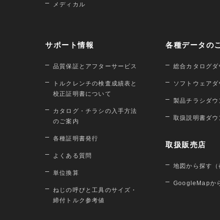
メディカル
サポート情報
各種データの
品質保証とアフターサービス
総合カタログダ
トルクレンチの検査成績表と
ソフトウェアダ
校正証明書について
製品チラシダウ
カタログ・チラシの入手方法
取扱説明書ダウ
のご案内
各種証明書発行
取扱販売店
よくある質問
地図から探す（
単位換算
GoogleMap
ねじの呼びと工具のサイズ・
締付トルク参考値