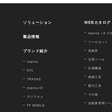
ソリューション
WEBカタログ
nepros（ネプ
製品情報
ツールセット
ブランド紹介
収納具
汎用ツール
nepros
計測機器
KTC
絶縁工具
TRASAS
動力工具
nepros ID
その他
デジラチェ
自動車専用ツー
FF WORLD