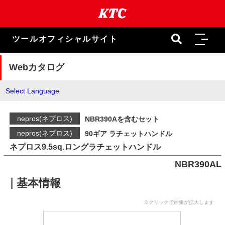
本
文
ま
で
ツールオフィシャルサイト
ス
キ
ッ
Webカタログ
プ
Select Language
nepros(ネプロス)
NBR390Aを含むセット
nepros(ネプロス)
90ギア ラチェットハンドル
ネプロス9.5sq.ロングラチェットハンドル
NBR390AL
基本情報
※クリックで画像が拡大します