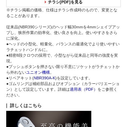
チラシ[PDF]を見る
※チラシ掲載の価格、仕様はチラシ作成時のもので、変更とな
ることがあります。
従来品(NBR390シリーズ)のヘッド幅30mmを4mmシェイプアッ
プし、狭所作業の効率化、使い良さを向上。使いやすさをさら
に深化。
●ヘッドの小型化、軽量化、バランスの最適化でより使いやすい
ラチェットハンドルに。
●精密8段クロウの採用で、小型ながら従来品と同等の強度を実
現。
●プッシュボタンを押さない限り不意にソケットがラチェットか
ら外れない
ユニオン機構
。
●リペアキット(
NBR390A-K
)を設定しています。
●ゴムリングは補給部品およびオプション（カラーバリエーショ
ン）として設定しています。詳細は
適用表（PDF）
をご参照く
ださい。
詳しくはこちら