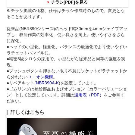
チラシ[PDF]を見る
※チラシ掲載の価格、仕様はチラシ作成時のもので、変更とな
ることがあります。
従来品(NBR390シリーズ)のヘッド幅30mmを4mmシェイプアッ
プし、狭所作業の効率化、使い良さを向上。使いやすさをさら
に深化。
●ヘッドの小型化、軽量化、バランスの最適化でより使いやすい
ラチェットハンドルに。
●精密8段クロウの採用で、小型ながら従来品と同等の強度を実
現。
●プッシュボタンを押さない限り不意にソケットがラチェットか
ら外れない
ユニオン機構
。
●リペアキット(
NBR390A-K
)を設定しています。
●ゴムリングは補給部品およびオプション（カラーバリエーショ
ン）として設定しています。詳細は
適用表（PDF）
をご参照く
ださい。
詳しくはこちら