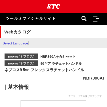
本
文
ま
で
ツールオフィシャルサイト
ス
キ
ッ
Webカタログ
プ
Select Language
nepros(ネプロス)
NBR390Aを含むセット
nepros(ネプロス)
90ギア ラチェットハンドル
ネプロス9.5sq.フレックスラチェットハンドル
NBR390AF
基本情報
※クリックで画像が拡大します