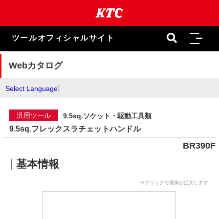
本
文
ま
で
ツールオフィシャルサイト
ス
キ
ッ
Webカタログ
プ
Select Language
汎用ツール
9.5sq.ソケット・駆動工具類
9.5sq.フレックスラチェットハンドル
BR390F
基本情報
※クリックで画像が拡大します