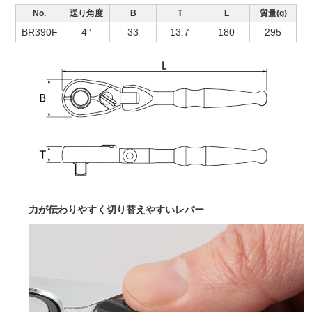
No.
送り角度
B
T
L
質量(g)
BR390F
4°
33
13.7
180
295
力が伝わりやすく切り替えやすいレバー