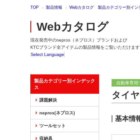
本
TOP
製品情報
Webカタログ 製品カテゴリー別イン
文
ま
で
Webカタログ
ス
キ
現在発売中のnepros（ネプロス）ブランドおよび
ッ
プ
KTCブランド全アイテムの製品情報をご覧いただけます
Select Language
製品カテゴリー別インデック
自動車専用
ス
タイヤ
課題解決
nepros(ネプロス)
基本情
ツールセット
収納具