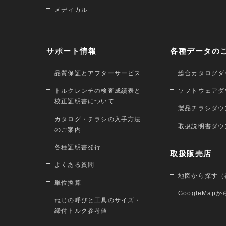
メディカル
サポート情報
各種データの
品質保証とアフターサービス
総合カタログダ
トルクレンチの検査成績表と
ソフトウェアダ
校正証明書について
製品チラシダウ
カタログ・チラシの入手方法
取扱説明書ダウ
のご案内
各種証明書発行
取扱販売店
よくある質問
地図から探す（
単位換算
GoogleMap
ねじの呼びと工具のサイズ・
締付トルク参考値