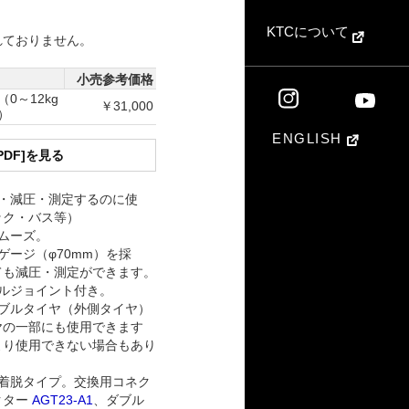
KTCについて
れておりません。
小売参考価格
 （0～12kg
￥31,000
㎡）
ENGLISH
PDF]を見る
・減圧・測定するのに使
ック・バス等）
ムーズ。
ゲージ（φ70mm）を採
ても減圧・測定ができます。
ルジョイント付き。
ブルタイヤ（外側タイヤ）
ヤの一部にも使用できます
より使用できない場合もあり
着脱タイプ。交換用コネク
クター
AGT23-A1
、ダブル