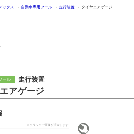
デックス
自動車専用ツール
走行装置
タイヤエアゲージ
。
走行装置
ツール
エアゲージ
報
※クリックで画像が拡大します