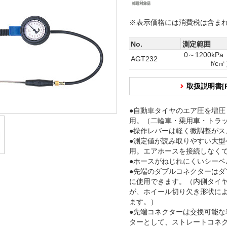
※表示価格には消費税は含ま
No.
測定範囲
0～1200kPa
AGT232
f/c
取扱説明書[
●自動車タイヤのエア圧を増圧
用。（二輪車・乗用車・トラ
●操作レバーは軽く微調整がス
●測定値が読み取りやすい大型
用。エアホースを接続しなく
●ホースがねじれにくいシーベ
●先端のダブルコネクターはダ
に使用できます。（内側タイ
が、ホイール切り欠き形状に
ます。）
●先端コネクターは交換可能な
ターとして、ストレートコネ