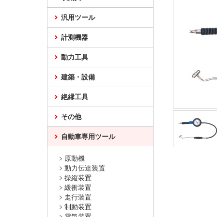
汎用ツール
計測機器
動力工具
建築・設備
絶縁工具
その他
自動車専用ツール
原動機
動力伝達装置
操縦装置
緩衝装置
走行装置
制動装置
電気装置