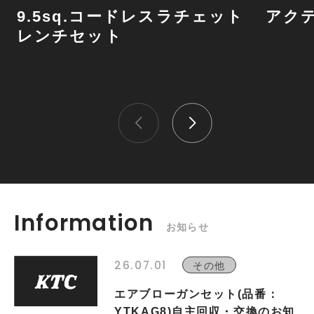
9.5sq.コードレスラチェット
アク
レンチセット
Information
お知らせ
26.07.01
その他
エアブローガンセット(品番：
YTKAG8)自主回収・交換のお知