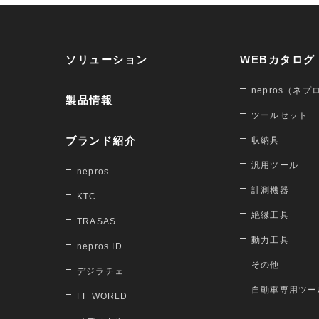
ソリューション
WEBカタログ
nepros（ネプ
製品情報
ツールセット
ブランド紹介
収納具
汎用ツール
nepros
計測機器
KTC
絶縁工具
TRASAS
動力工具
nepros ID
その他
デジラチェ
自動車専用ツー
FF WORLD