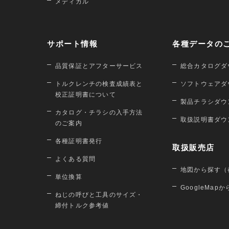
メディカル
サポート情報
各種データの
品質保証とアフターサービス
総合カタログダ
トルクレンチの検査成績表と
ソフトウェアダ
校正証明書について
製品チラシダウ
カタログ・チラシの入手方法
取扱説明書ダウ
のご案内
各種証明書発行
取扱販売店
よくある質問
地図から探す（
単位換算
GoogleMap
ねじの呼びと工具のサイズ・
締付トルク参考値