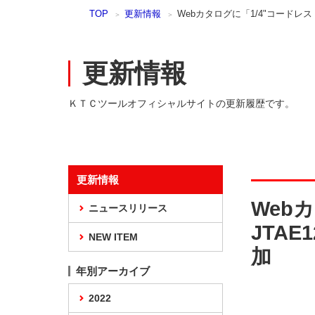
本
TOP
更新情報
Webカタログに「1/4"コードレス
文
ま
で
ス
更新情報
キ
ッ
ＫＴＣツールオフィシャルサイトの更新履歴です。
プ
更新情報
Web
ニュースリリース
JTA
NEW ITEM
加
年別アーカイブ
2022