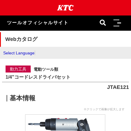
本
文
ま
で
ツールオフィシャルサイト
ス
キ
ッ
Webカタログ
プ
Select Language
動力工具
電動ツール類
1/4"コードレスドライバセット
JTAE121
基本情報
※クリックで画像が拡大します