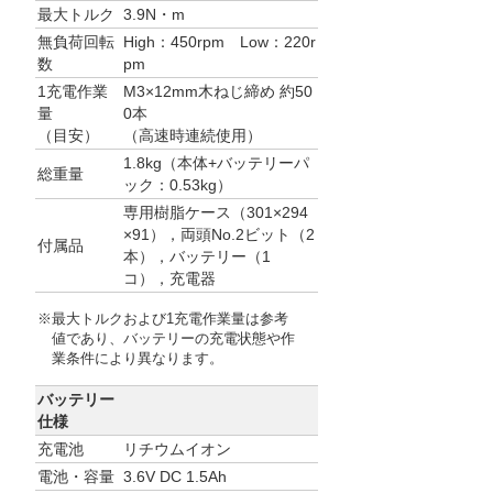
最大トルク
3.9N・m
無負荷回転
High：450rpm Low：220r
数
pm
1充電作業
M3×12mm木ねじ締め 約50
量
0本
（目安）
（高速時連続使用）
1.8kg（本体+バッテリーパ
総重量
ック：0.53kg）
専用樹脂ケース（301×294
×91），両頭No.2ビット（2
付属品
本），バッテリー（1
コ），充電器
※最大トルクおよび1充電作業量は参考
値であり、バッテリーの充電状態や作
業条件により異なります。
バッテリー
仕様
充電池
リチウムイオン
電池・容量
3.6V DC 1.5Ah