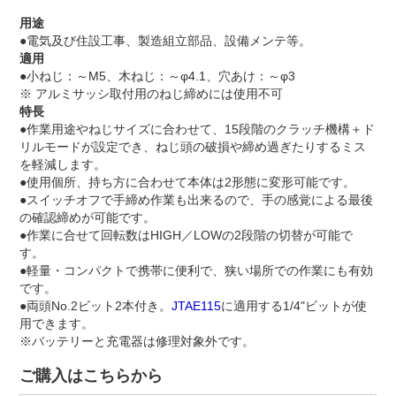
用途
●電気及び住設工事、製造組立部品、設備メンテ等。
適用
●小ねじ：～M5、木ねじ：～φ4.1、穴あけ：～φ3
※ アルミサッシ取付用のねじ締めには使用不可
特長
●作業用途やねじサイズに合わせて、15段階のクラッチ機構＋ド
リルモードが設定でき、ねじ頭の破損や締め過ぎたりするミス
を軽減します。
●使用個所、持ち方に合わせて本体は2形態に変形可能です。
●スイッチオフで手締め作業も出来るので、手の感覚による最後
の確認締めが可能です。
●作業に合せて回転数はHIGH／LOWの2段階の切替が可能で
す。
●軽量・コンパクトで携帯に便利で、狭い場所での作業にも有効
です。
●両頭No.2ビット2本付き。
JTAE115
に適用する1/4"ビットが使
用できます。
※バッテリーと充電器は修理対象外です。
ご購入はこちらから