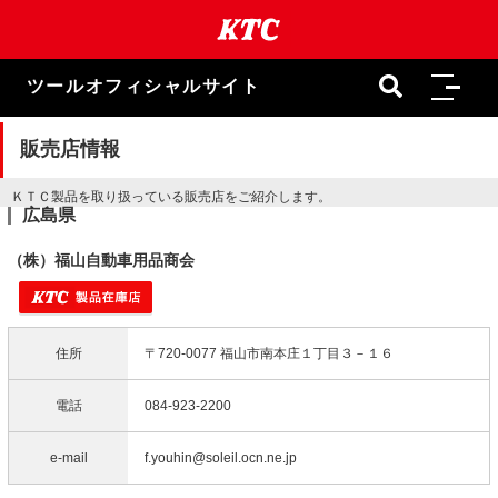
本
文
ま
で
ツールオフィシャルサイト
ス
キ
ッ
販売店情報
プ
ＫＴＣ製品を取り扱っている販売店をご紹介します。
広島県
（株）福山自動車用品商会
住所
〒720-0077 福山市南本庄１丁目３－１６
電話
084-923-2200
e-mail
f.youhin@soleil.ocn.ne.jp