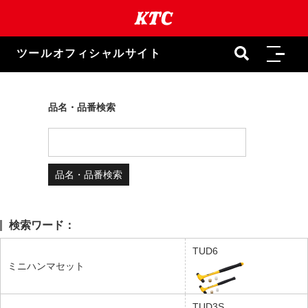
本
文
ま
で
ツールオフィシャルサイト
ス
キ
ッ
プ
品名・品番検索
検索ワード：
TUD6
ミニハンマセット
TUD3S