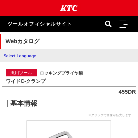
本
文
ま
で
ツールオフィシャルサイト
ス
キ
ッ
Webカタログ
プ
Select Language
汎用ツール
ロッキングプライヤ類
ワイドC-クランプ
455DR
基本情報
※クリックで画像が拡大します