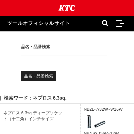
本
文
ま
で
ツールオフィシャルサイト
ス
キ
ッ
プ
品名・品番検索
検索ワード：ネプロス 6.3sq.
NB2L-7/32W~9/16W
ネプロス 6.3sq.ディープソケッ
ト（十二角）インチサイズ
NBNS2-08W~12W