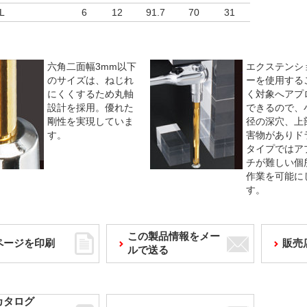
L
6
12
91.7
70
31
六角二面幅3mm以下
エクステンシ
のサイズは、ねじれ
ーを使用する
にくくするため丸軸
く対象へアプ
設計を採用。優れた
できるので、
剛性を実現していま
径の深穴、上
す。
害物がありド
タイプではア
チが難しい個
作業を可能に
す。
この製品情報をメー
ページを印刷
販売
ルで送る
カタログ