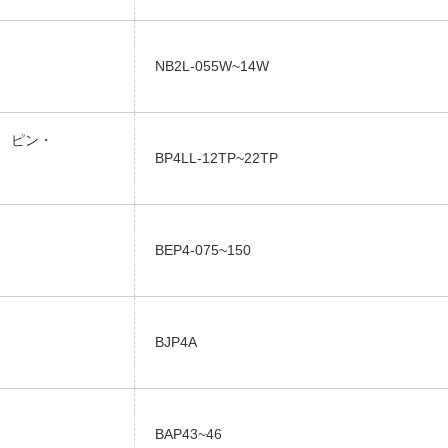
NB2L-055W~14W
） ピン・
BP4LL-12TP~22TP
BEP4-075~150
BJP4A
BAP43~46