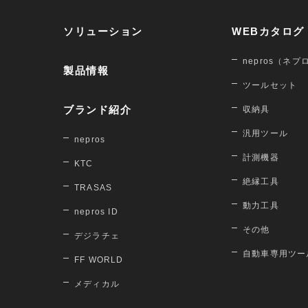
ソリューション
WEBカタログ
nepros（ネプ
製品情報
ツールセット
ブランド紹介
収納具
汎用ツール
nepros
計測機器
KTC
絶縁工具
TRASAS
動力工具
nepros ID
その他
デジラチェ
自動車専用ツー
FF WORLD
メディカル