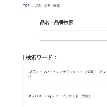
本
TOP
品名・品番で検索
文
ま
で
ス
品名・品番検索
キ
ッ
プ
検索ワード：
12.7sq.インパクトレンチ用ソケット（標準） ピ
付
ネプロス 6.3sq.ディープソケット（六角）