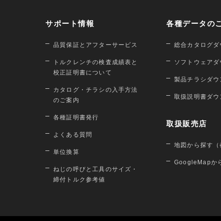
サポート情報
各種データの
品質保証とアフターサービス
総合カタログダ
トルクレンチの検査成績表と
ソフトウェアダ
校正証明書について
製品チラシダウ
カタログ・チラシの入手方法
取扱説明書ダウ
のご案内
各種証明書発行
取扱販売店
よくある質問
地図から探す（
単位換算
GoogleMap
ねじの呼びと工具のサイズ・
締付トルク参考値