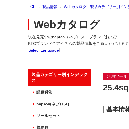
本
TOP
製品情報
Webカタログ 製品カテゴリー別イン
文
ま
で
Webカタログ
ス
キ
現在発売中のnepros（ネプロス）ブランドおよび
ッ
プ
KTCブランド全アイテムの製品情報をご覧いただけます
Select Language
製品カテゴリー別インデック
汎用ツール
ス
25.
課題解決
nepros(ネプロス)
基本情
ツールセット
収納具