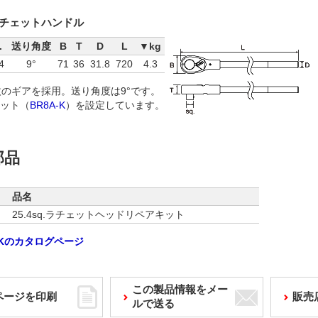
q.ラチェットハンドル
.
送り角度
B
T
D
L
▼kg
4
9°
71
36
31.8
720
4.3
枚のギアを採用。送り角度は9°です。
ット（
BR8A-K
）を設定しています。
部品
品名
25.4sq.ラチェットヘッドリペアキット
A-Kのカタログページ
この製品情報をメー
ページを印刷
販売
ルで送る