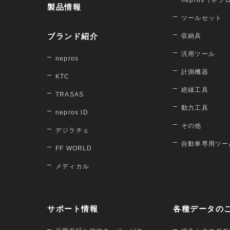
nepros（ネプ
製品情報
ツールセット
ブランド紹介
収納具
汎用ツール
nepros
計測機器
KTC
絶縁工具
TRASAS
動力工具
nepros ID
その他
デジラチェ
自動車専用ツー
FF WORLD
メディカル
サポート情報
各種データの