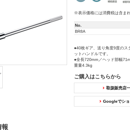
※表示価格には消費税は含ま
No.
BR8A
●40枚ギア、送り角度9度の
ットハンドルです。
●全長720mm／ヘッド部幅71
重量4.3kg
ご購入はこちらから
取扱販売店
Googleで
情報