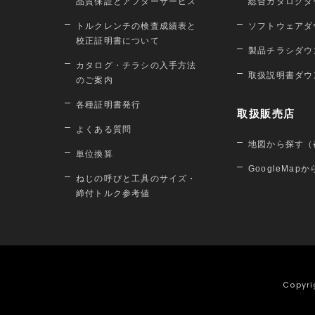
品質保証とアフターサービス
総合カタログダ
トルクレンチの検査成績表と
ソフトウェアダ
校正証明書について
製品チラシダウ
カタログ・チラシの入手方法
取扱説明書ダウ
のご案内
各種証明書発行
取扱販売店
よくある質問
地図から探す（
単位換算
GoogleMap
ねじの呼びと工具のサイズ・
締付トルク参考値
Copyri