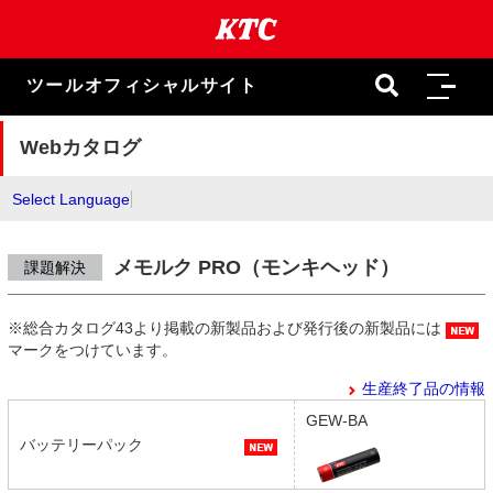
本
文
ま
で
ツールオフィシャルサイト
ス
キ
ッ
Webカタログ
プ
Select Language
メモルク PRO（モンキヘッド）
課題解決
※総合カタログ43より掲載の新製品および発行後の新製品には
マークをつけています。
生産終了品の情報
GEW-BA
バッテリーパック