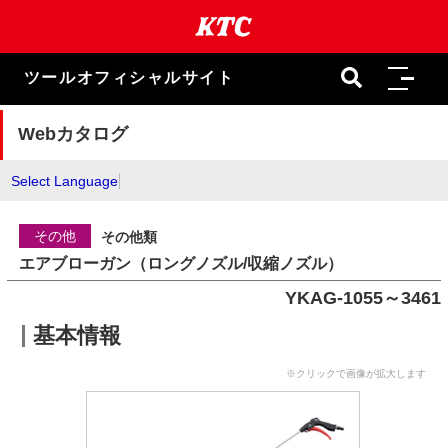
本
文
ま
で
ツールオフィシャルサイト
ス
キ
ッ
Webカタログ
プ
Select Language
その他
その他類
エアブローガン（ロングノズル/収縮ノズル）
YKAG-1055～3461
基本情報
※クリックで画像が拡大します