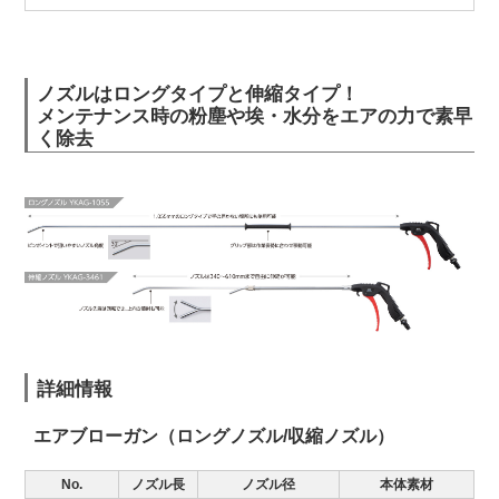
ノズルはロングタイプと伸縮タイプ！
メンテナンス時の粉塵や埃・水分をエアの力で素早
く除去
詳細情報
エアブローガン（ロングノズル/収縮ノズル）
No.
ノズル長
ノズル径
本体素材
使