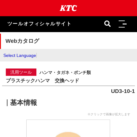
本
文
ま
で
ツールオフィシャルサイト
ス
キ
ッ
Webカタログ
プ
Select Language
汎用ツール
ハンマ・タガネ・ポンチ類
プラスチックハンマ 交換ヘッド
UD3-10-1
基本情報
※クリックで画像が拡大します