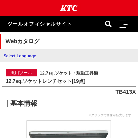
本
文
ま
で
ツールオフィシャルサイト
ス
キ
ッ
Webカタログ
プ
Select Language
汎用ツール
12.7sq.ソケット・駆動工具類
12.7sq.ソケットレンチセット[19点]
TB413X
基本情報
※クリックで画像が拡大します