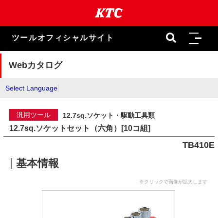
本
文
ま
で
ツールオフィシャルサイト
ス
キ
ッ
Webカタログ
プ
Select Language
汎用ツール
12.7sq.ソケット・駆動工具類
12.7sq.ソケットセット（六角）[10コ組]
TB410E
基本情報
※クリックで画像が拡大します