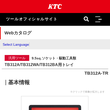
本
文
ま
で
ツールオフィシャルサイト
ス
キ
ッ
Webカタログ
プ
Select Language
汎用ツール
9.5sq.ソケット・駆動工具類
TB312A/TB312WA/TB312BA用トレイ
TB312A-TR
基本情報
※クリックで画像が拡大します