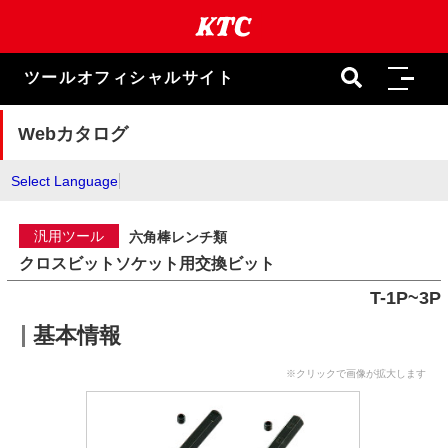
本
文
ま
で
ツールオフィシャルサイト
ス
キ
ッ
Webカタログ
プ
Select Language
汎用ツール
六角棒レンチ類
クロスビットソケット用交換ビット
T-1P~3P
基本情報
※クリックで画像が拡大します