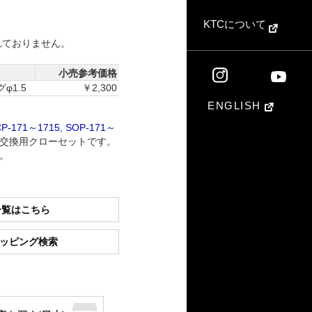
KTCについて
れておりません。
小売参考価格
φ1.5
￥2,300
ENGLISH
CP-171～1715
,
SOP-171～
交換用クローセットです。
す。
一覧はこちら
ショッピング検索