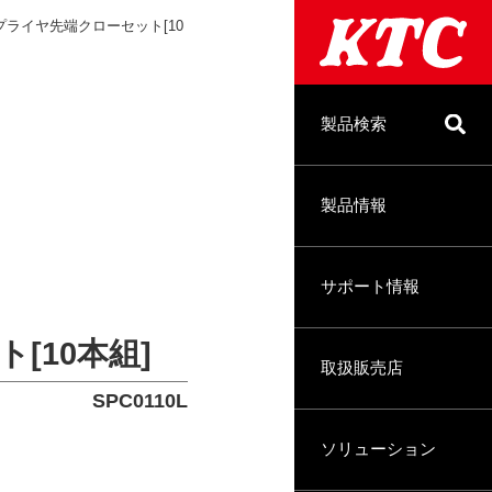
ライヤ先端クローセット[10
製品検索
製品情報
サポート情報
[10本組]
取扱販売店
SPC0110L
ソリューション