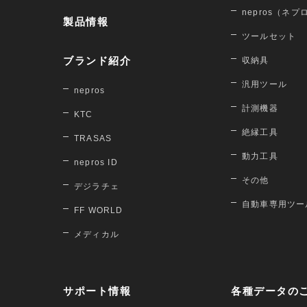
nepros（ネプ
製品情報
ツールセット
ブランド紹介
収納具
汎用ツール
nepros
計測機器
KTC
絶縁工具
TRASAS
動力工具
nepros ID
その他
デジラチェ
自動車専用ツー
FF WORLD
メディカル
サポート情報
各種データの