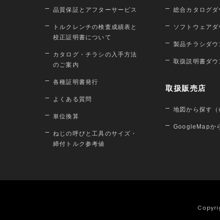
品質保証とアフターサービス
総合カタログダ
トルクレンチの検査成績表と
ソフトウェアダ
校正証明書について
製品チラシダウ
カタログ・チラシの入手方法
取扱説明書ダウ
のご案内
各種証明書発行
取扱販売店
よくある質問
地図から探す（
単位換算
GoogleMap
ねじの呼びと工具のサイズ・
締付トルク参考値
Copyri