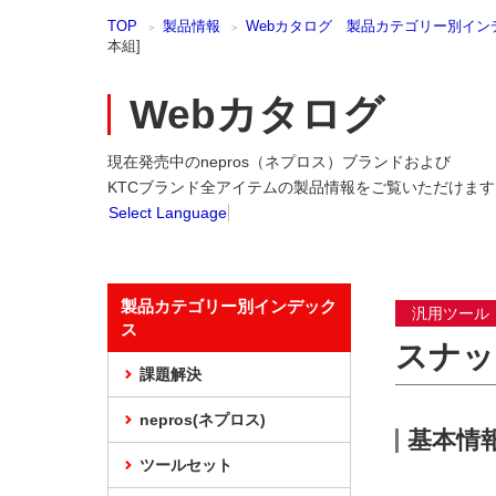
本
TOP
製品情報
Webカタログ 製品カテゴリー別イン
文
本組]
ま
で
ス
Webカタログ
キ
ッ
現在発売中のnepros（ネプロス）ブランドおよび
プ
KTCブランド全アイテムの製品情報をご覧いただけます
Select Language
製品カテゴリー別インデック
汎用ツール
ス
スナッ
課題解決
nepros(ネプロス)
基本情
ツールセット