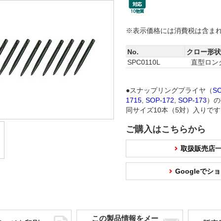
※表示価格には消費税は含ま
No.
クロー形状
SPC0110L
直型ロング
●スナップリングプライヤ（
S
1715
,
SOP-172
,
SOP-173
）の
同サイズ10本（5対）入りで
ご購入はこちらから
取扱販売店
Googleで
この製品情報をメー