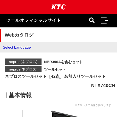
本
文
ま
で
ツールオフィシャルサイト
ス
キ
ッ
Webカタログ
プ
Select Language
nepros(ネプロス)
NBR390Aを含むセット
nepros(ネプロス)
ツールセット
ネプロスツールセット［42点］名前入りツールセット
NTX740CN
基本情報
※クリックで画像が拡大します