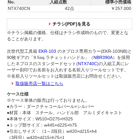
No.
入組点数
標準小売価格
NTX740CN
42点
￥257,000
チラシ[PDF]を見る
※チラシ掲載の価格、仕様はチラシ作成時のもので、変更とな
ることがあります。
次世代型工具箱
EKR-103
のネプロス専用カラー(EKR-103NB)と
90枚ギアの「9.5sq.ラチェットハンドル」（
NBR390A
）を採用
したネプロスのスタンダードセット(
NTX740C
)の入組工具にレ
ーザー刻印でお名前をお入れする名前入りツールセットです。
※名前入りツールセットは取扱販売店にお問合せください。
取扱販売店一覧はこちら
ケース仕様
※ケース単体の販売は行っておりません。
●カラー：ダークチャコールパール×シルバー
●材質：本体 スチール、ハンドル部 アルミダイキャスト
●本体サイズ：W510×D275×H325
●トップ部サイズ：w445×d225×h75
●引出しサイズ：（1～2段目）w420×d215×h4
（3段目）w420×d215×h75×1