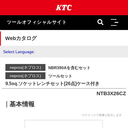
本
文
ま
で
ツールオフィシャルサイト
ス
キ
ッ
Webカタログ
プ
Select Language
nepros(ネプロス)
NBR390Aを含むセット
nepros(ネプロス)
ツールセット
9.5sq.ソケットレンチセット[26点]ケース付き
NTB3X26CZ
基本情報
※クリックで画像が拡大します