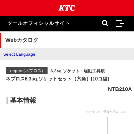
本
文
ま
で
ツールオフィシャルサイト
ス
キ
ッ
Webカタログ
プ
Select Language
nepros(ネプロス)
6.3sq.ソケット・駆動工具類
ネプロス6.3sq.ソケットセット（六角）[10コ組]
NTB210A
基本情報
※クリックで画像が拡大します