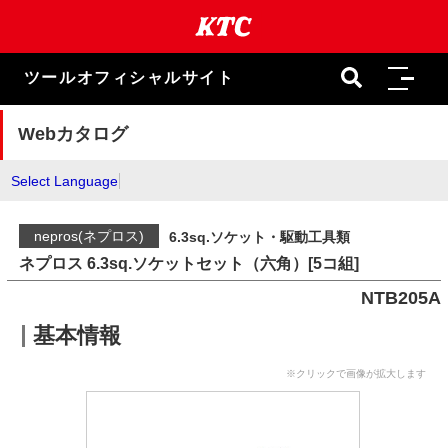
本
文
ま
で
ツールオフィシャルサイト
ス
キ
ッ
Webカタログ
プ
Select Language
nepros(ネプロス)
6.3sq.ソケット・駆動工具類
ネプロス 6.3sq.ソケットセット（六角）[5コ組]
NTB205A
基本情報
※クリックで画像が拡大します