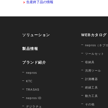
生産終了品の情報
ソリューション
WEBカタログ
nepros（ネプ
製品情報
ツールセット
ブランド紹介
収納具
汎用ツール
nepros
計測機器
KTC
絶縁工具
TRASAS
動力工具
nepros ID
その他
デジラチェ