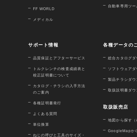
自動車専用ツー
FF WORLD
メディカル
サポート情報
各種データの
品質保証とアフターサービス
総合カタログダ
トルクレンチの検査成績表と
ソフトウェアダ
校正証明書について
製品チラシダウ
カタログ・チラシの入手方法
取扱説明書ダウ
のご案内
各種証明書発行
取扱販売店
よくある質問
地図から探す（
単位換算
GoogleMap
ねじの呼びと工具のサイズ・