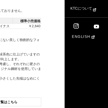
KTCについて
れておりません。
標準小売価格
マイナス
￥2,840
ENGLISH
にない美しく独創的なフォ
緑系色に仕上げていますの
が向上します。
考慮し、それぞれに硬さの
リジナル鋼材を使用していま
小さくした先端はなめにく
。
一覧はこちら