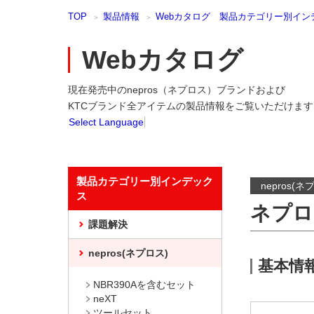
本
TOP
製品情報
Webカタログ 製品カテゴリー別イン
文
ま
で
Webカタログ
ス
キ
現在発売中のnepros（ネプロス）ブランドおよび
ッ
プ
KTCブランド全アイテムの製品情報をご覧いただけます
Select Language
製品カテゴリー別インデック
nepros(ネ
ス
ネプロ
課題解決
nepros(ネプロス)
基本情
NBR390Aを含むセット
neXT
ツールセット