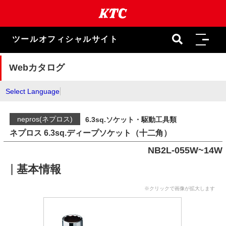
本
文
ま
で
ツールオフィシャルサイト
ス
キ
ッ
Webカタログ
プ
Select Language
nepros(ネプロス)
6.3sq.ソケット・駆動工具類
ネプロス 6.3sq.ディープソケット（十二角）
NB2L-055W~14W
基本情報
※クリックで画像が拡大します