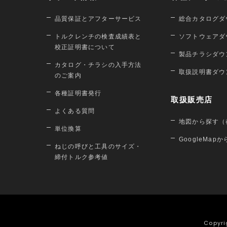
品質保証とアフターサービス
総合カタログダ
トルクレンチの検査成績表と
ソフトウェアダ
校正証明書について
製品チラシダウ
カタログ・チラシの入手方法
取扱説明書ダウ
のご案内
各種証明書発行
取扱販売店
よくある質問
地図から探す（
単位換算
GoogleMap
ねじの呼びと工具のサイズ・
締付トルク参考値
Copyri