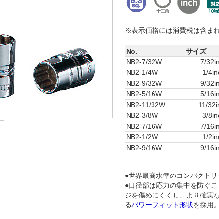
※表示価格には消費税は含ま
No.
サイズ
NB2-7/32W
7/32i
NB2-1/4W
1/4in
NB2-9/32W
9/32i
NB2-5/16W
5/16i
NB2-11/32W
11/32i
NB2-3/8W
3/8in
NB2-7/16W
7/16i
NB2-1/2W
1/2in
NB2-9/16W
9/16i
●世界最高水準のコンパクトサ
●口径部は応力の集中を防ぐこ
ジを傷めにくくし、より確実
る
パワーフィット形状
を採用