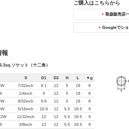
ご購入はこちらから
取扱販売店
Googleで
情報
6.3sq.ソケット（十二角）
S
D1
D2
H
L
▼g
2W
7/32inch
8.1
12
5
18
8
W
1/4inch
9
12
5
18
8
2W
9/32inch
9.8
12
5
18
8
6W
5/16inch
10.8
12
5.5
18.5
9
32W
11/32inch
12
12
5.5
18.5
9
W
3/8inch
13
12
5.5
18.5
9