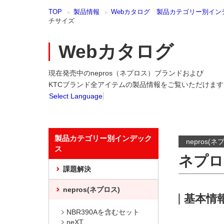
本
TOP
製品情報
Webカタログ 製品カテゴリー別イン
文
チサイズ
ま
で
ス
Webカタログ
キ
ッ
現在発売中のnepros（ネプロス）ブランドおよび
プ
KTCブランド全アイテムの製品情報をご覧いただけます
Select Language
製品カテゴリー別インデック
nepros(ネ
ス
ネプロ
課題解決
nepros(ネプロス)
基本情
NBR390Aを含むセット
neXT