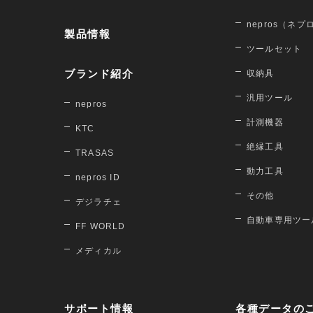
nepros（ネプ
製品情報
ツールセット
ブランド紹介
収納具
汎用ツール
nepros
計測機器
KTC
絶縁工具
TRASAS
動力工具
nepros ID
その他
デジラチェ
自動車専用ツー
FF WORLD
メディカル
サポート情報
各種データの