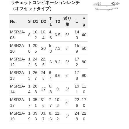
ラチェットコンビネーションレンチ
（オフセットタイプ）
T
送り
▼
No.
S
D1
D2
T2
L
1
角
g
MSR2A-
16.
16.
4.
14
8
6.5
6°
40
08
2
4
6
0
MSR2A-
1
20.
5.
15
20
7.3
5°
50
10
0
5
3
9
MSR2A-
1
24.
22.
17
6
8.2
5°
80
12
2
6
6
2
MSR2A-
1
26.
24.
6.
17
8.6
5°
90
13
3
7
5
4
8
MSR2A-
1
28.
6.
19
11
27
9
5°
14
4
8
8
1
0
MSR2A-
1
35.
31.
7.
10.
22
17
5°
17
7
1
6
7
3
6
0
MSR2A-
1
39.
33.
8.
11.
24
22
5°
19
9
3
7
6
2
8
0