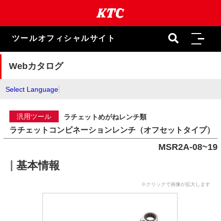
本
文
ま
で
ツールオフィシャルサイト
ス
キ
ッ
Webカタログ
プ
Select Language
汎用ツール
ラチェットめがねレンチ類
ラチェットコンビネーションレンチ（オフセットタイプ）
MSR2A-08~19
基本情報
※クリックで画像が拡大します