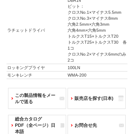
DBR14
ビット：
クロスNo.1×マイナス5.5mm
クロスNo.3×マイナス8mm
六角2.5mm×六角3mm
ラチェットドライバ
六角4mm×六角5mm
トルクスT15×トルクスT20
トルクスT25×トルクスT30 各
1コ
クロスNo.2×マイナス6mmのみ
2コ
ロッキングプライヤ
100LN
モンキレンチ
WMA-200
この製品情報をメー
販売店を探す(日本)
ルで送る
総合カタログ
PDF（全ページ）日
お問合せ先
本語