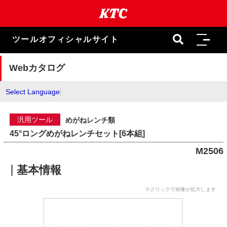
本
文
ま
で
ツールオフィシャルサイト
ス
キ
ッ
Webカタログ
プ
Select Language
汎用ツール
めがねレンチ類
45°ロングめがねレンチセット[6本組]
M2506
基本情報
※クリックで画像が拡大します