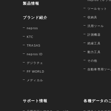
nepros（ネプ
製品情報
ツールセット
ブランド紹介
収納具
汎用ツール
nepros
計測機器
KTC
絶縁工具
TRASAS
動力工具
nepros ID
その他
デジラチェ
自動車専用ツー
FF WORLD
メディカル
サポート情報
各種データの