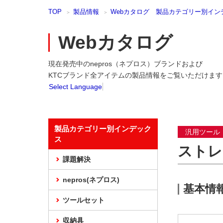
本
TOP
製品情報
Webカタログ 製品カテゴリー別イン
文
ま
で
Webカタログ
ス
キ
現在発売中のnepros（ネプロス）ブランドおよび
ッ
プ
KTCブランド全アイテムの製品情報をご覧いただけます
Select Language
製品カテゴリー別インデック
汎用ツール
ス
ストレ
課題解決
nepros(ネプロス)
基本情
ツールセット
収納具