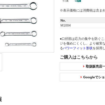
※表示価格には消費税は含ま
No.
M1004
●口径部は応力の集中を防ぐこ
ジを傷めにくくし、より確実
る
パワーフィット形状
を採用
ご購入はこちらから
取扱販売店
Googleで
報