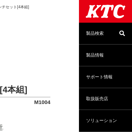
チセット[4本組]
製品検索
製品情報
サポート情報
4本組]
取扱販売店
M1004
ソリューション