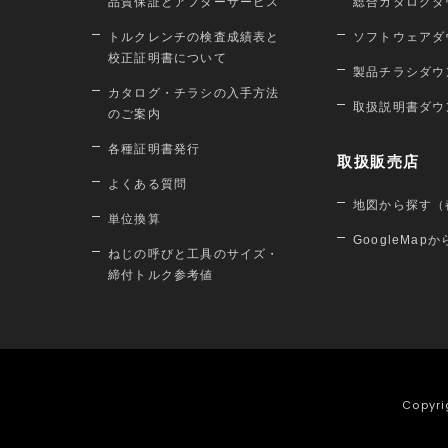
品質保証とアフターサービス
総合カタログダ
トルクレンチの検査成績表と
ソフトウェアダ
校正証明書について
製品チラシダウ
カタログ・チラシの入手方法
取扱説明書ダウ
のご案内
各種証明書発行
取扱販売店
よくある質問
地図から探す（
単位換算
GoogleMap
ねじの呼びと工具のサイズ・
締付トルク参考値
Copyri